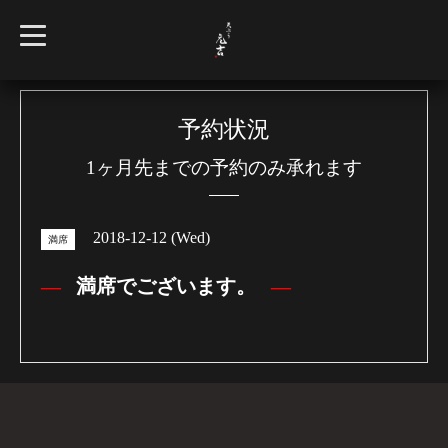
t
o
g
g
l
e
n
予約状況
a
v
1ヶ月先までの予約のみ承れます
i
g
a
t
i
2018-12-12 (Wed)
o
満席
n
満席でございます。