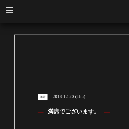
t
o
g
g
l
e
n
a
v
i
g
a
t
i
o
n
2018-12-20 (Thu)
満席
満席でございます。