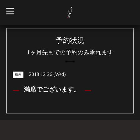
t
o
g
g
l
e
n
予約状況
a
v
1ヶ月先までの予約のみ承れます
i
g
a
t
i
2018-12-26 (Wed)
o
満席
n
満席でございます。