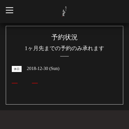
t
o
g
g
l
e
n
予約状況
a
v
1ヶ月先までの予約のみ承れます
i
g
a
t
i
2018-12-30 (Sun)
o
休日
n