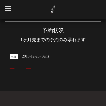
t
o
g
g
l
e
n
予約状況
a
v
1ヶ月先までの予約のみ承れます
i
g
a
t
i
2018-12-23 (Sun)
o
休日
n