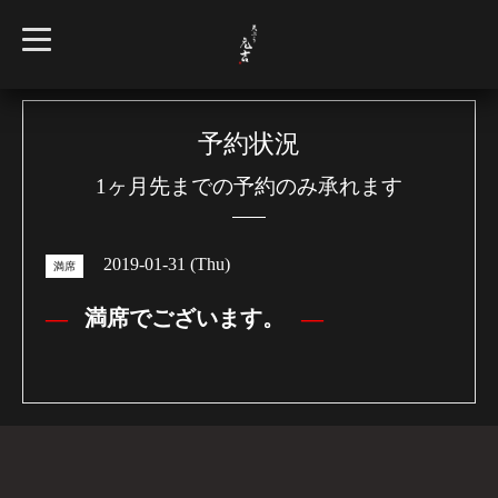
t
o
g
g
l
e
n
予約状況
a
v
1ヶ月先までの予約のみ承れます
i
g
a
t
i
2019-01-31 (Thu)
o
満席
n
満席でございます。