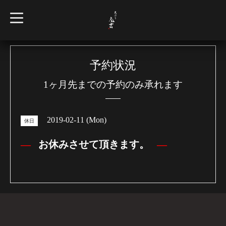
t
o
g
g
l
e
n
予約状況
a
v
1ヶ月先までの予約のみ承れます
i
g
a
t
i
2019-02-11 (Mon)
o
休日
n
お休みさせて頂きます。