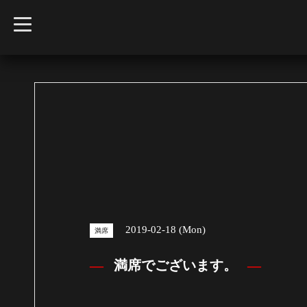
t
o
g
g
l
e
n
a
v
i
g
a
t
i
o
n
2019-02-18 (Mon)
満席
満席でございます。