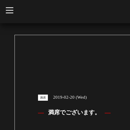
t
o
g
g
l
e
n
a
v
i
g
a
t
i
o
n
2019-02-20 (Wed)
満席
満席でございます。