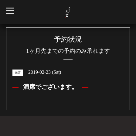
t
o
g
g
l
e
n
予約状況
a
v
1ヶ月先までの予約のみ承れます
i
g
a
t
i
2019-02-23 (Sat)
o
満席
n
満席でございます。