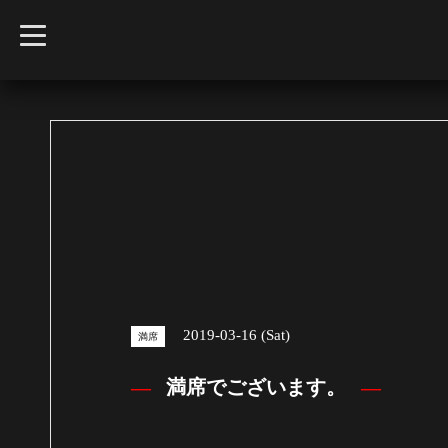
t
o
g
g
l
e
n
a
v
i
g
a
t
i
o
n
2019-03-16 (Sat)
満席
満席でございます。