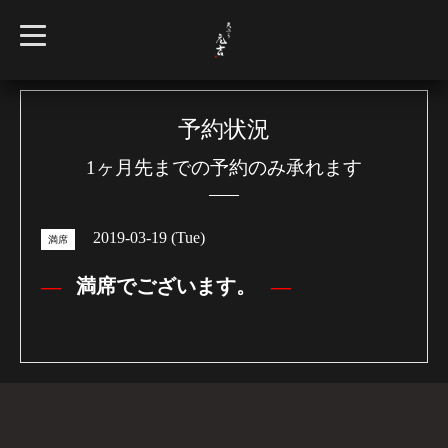
t
o
g
g
l
e
n
予約状況
a
v
1ヶ月先までの予約のみ承れます
i
g
a
t
i
2019-03-19 (Tue)
o
満席
n
満席でございます。