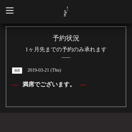
t
o
g
g
l
e
n
予約状況
a
v
1ヶ月先までの予約のみ承れます
i
g
a
t
i
2019-03-21 (Thu)
o
満席
n
満席でございます。