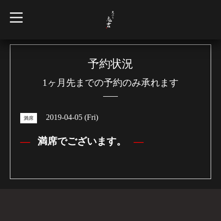
t
o
g
g
l
e
n
予約状況
a
v
1ヶ月先までの予約のみ承れます
i
g
a
t
i
2019-04-05 (Fri)
o
満席
n
満席でございます。