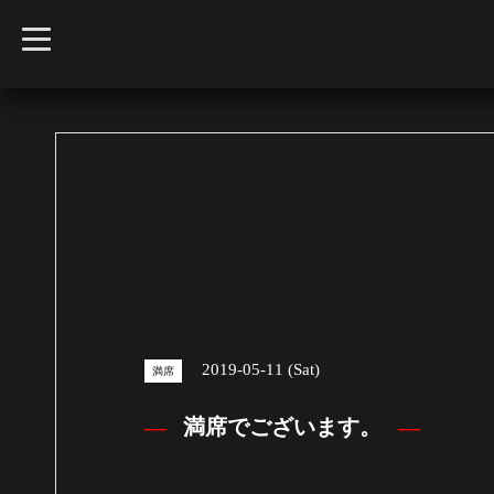
t
o
g
g
l
e
n
a
v
i
g
a
t
i
o
n
2019-05-11 (Sat)
満席
満席でございます。