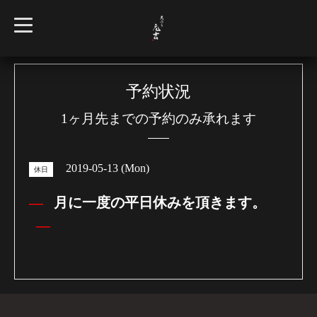
t
o
g
g
l
e
n
予約状況
a
v
1ヶ月先までの予約のみ承れます
i
g
a
t
i
2019-05-13 (Mon)
o
休日
n
月に一度の平日休みを頂きます。