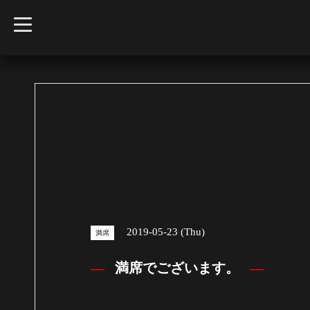
t
o
g
g
l
e
n
a
v
i
g
a
t
i
o
n
2019-05-23 (Thu)
満席
満席でございます。