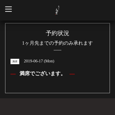
t
o
g
g
l
e
n
予約状況
a
v
1ヶ月先までの予約のみ承れます
i
g
a
t
i
2019-06-17 (Mon)
o
満席
n
満席でございます。