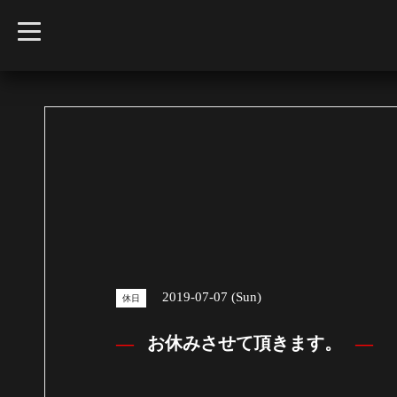
t
o
g
g
l
e
n
a
v
i
g
a
t
i
o
n
2019-07-07 (Sun)
休日
お休みさせて頂きます。