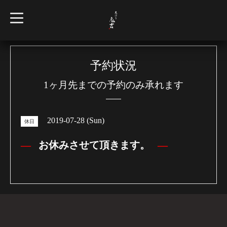
t
o
g
g
l
e
n
予約状況
a
v
1ヶ月先までの予約のみ承れます
i
g
a
t
i
2019-07-28 (Sun)
o
休日
n
お休みさせて頂きます。