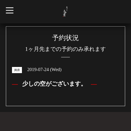
t
o
g
g
l
e
n
予約状況
a
v
1ヶ月先までの予約のみ承れます
i
g
a
t
i
2019-07-24 (Wed)
o
満席
n
少しの空がございます。