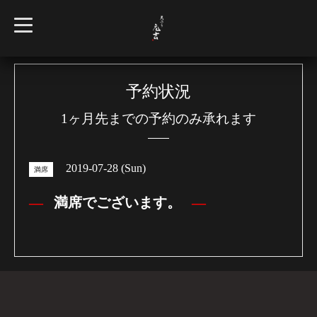
t
o
g
g
l
e
n
予約状況
a
v
1ヶ月先までの予約のみ承れます
i
g
a
t
i
2019-07-28 (Sun)
o
満席
n
満席でございます。