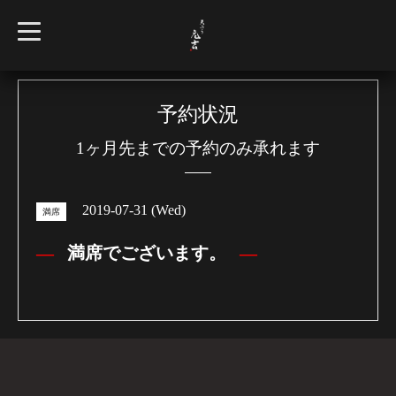
t
o
g
g
l
e
n
予約状況
a
v
1ヶ月先までの予約のみ承れます
i
g
a
t
i
2019-07-31 (Wed)
o
満席
n
満席でございます。