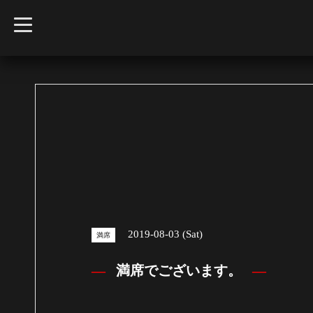
t
o
g
g
l
e
n
a
v
i
g
a
t
i
o
n
2019-08-03 (Sat)
満席
満席でございます。