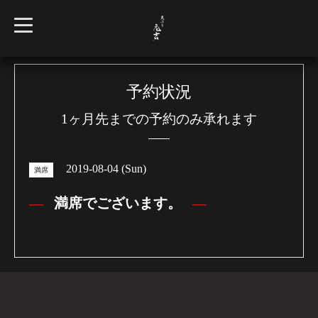
t
o
g
g
l
e
n
予約状況
a
v
1ヶ月先までの予約のみ承れます
i
g
a
t
i
2019-08-04 (Sun)
o
満席
n
満席でございます。