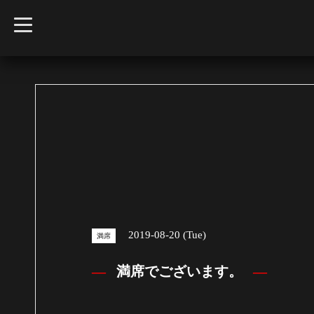
t
o
g
g
l
e
n
a
v
i
g
a
t
i
o
n
2019-08-20 (Tue)
満席
満席でございます。