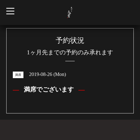
t
o
g
g
l
e
n
予約状況
a
v
1ヶ月先までの予約のみ承れます
i
g
a
t
i
2019-08-26 (Mon)
o
満席
n
満席でございます