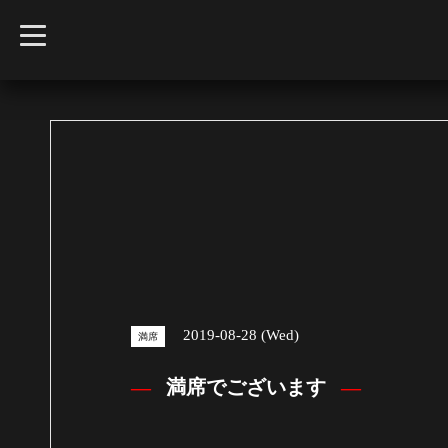
t
o
g
g
l
e
n
a
v
i
g
a
t
i
o
n
2019-08-28 (Wed)
満席
満席でございます