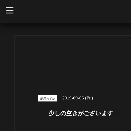
t
o
g
g
l
e
n
a
v
i
g
a
t
i
o
n
2019-09-06 (Fri)
残席わずか
少しの空きがございます