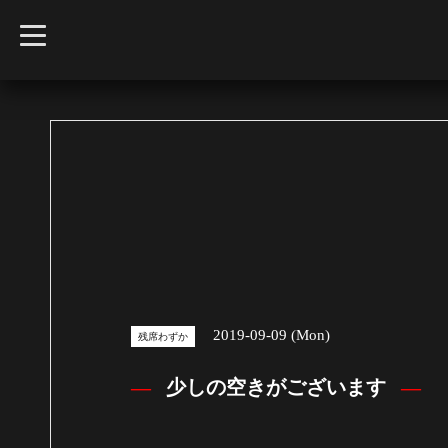
t
o
g
g
l
e
n
a
v
i
g
a
t
i
o
n
2019-09-09 (Mon)
残席わずか
少しの空きがございます