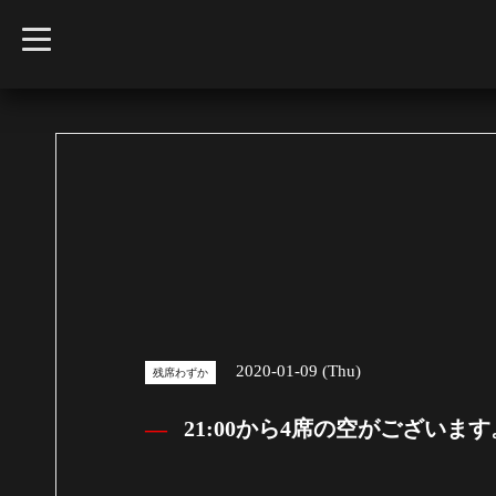
t
o
g
g
l
e
n
a
v
i
g
a
t
i
o
n
2020-01-09 (Thu)
残席わずか
21:00から4席の空がございま