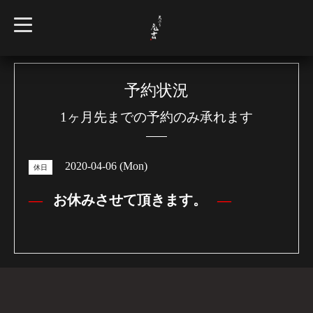
t
o
g
g
l
e
n
予約状況
a
v
1ヶ月先までの予約のみ承れます
i
g
a
t
i
2020-04-06 (Mon)
o
休日
n
お休みさせて頂きます。