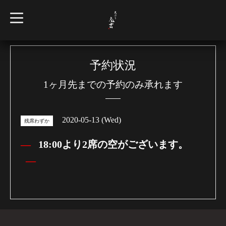
t
o
g
g
l
e
n
予約状況
a
v
1ヶ月先までの予約のみ承れます
i
g
a
t
i
2020-05-13 (Wed)
o
残席わずか
n
18:00より2席の空がございます。