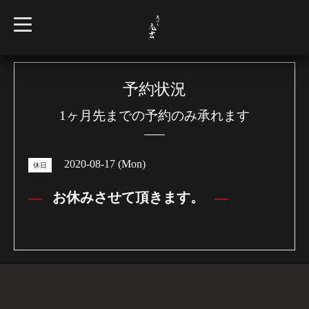
t
o
g
g
l
e
n
予約状況
a
v
1ヶ月先までの予約のみ承れます
i
g
a
t
i
2020-08-17 (Mon)
o
休日
n
お休みさせて頂きます。