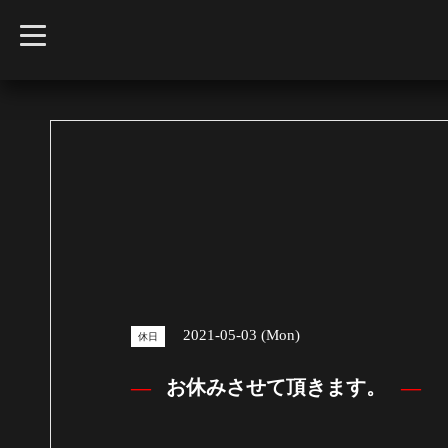
t
o
g
g
l
e
n
a
v
i
g
a
t
i
o
n
2021-05-03 (Mon)
休日
お休みさせて頂きます。