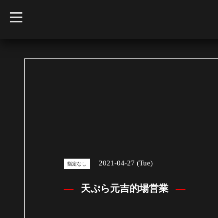
t
o
g
g
l
e
n
a
v
i
g
a
t
i
o
n
2021-04-27 (Tue)
指定なし
天ぷら元吉的場営業