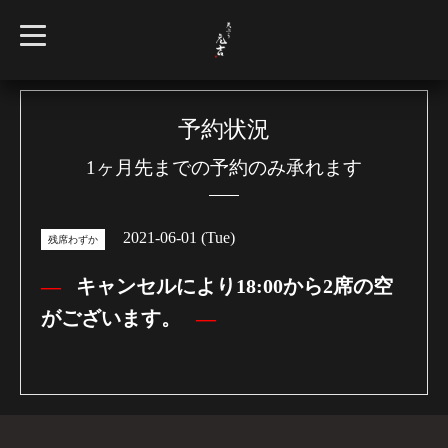
t
o
g
g
l
e
n
予約状況
a
v
1ヶ月先までの予約のみ承れます
i
g
a
t
i
2021-06-01 (Tue)
o
残席わずか
n
キャンセルにより18:00から2席の空
がございます。