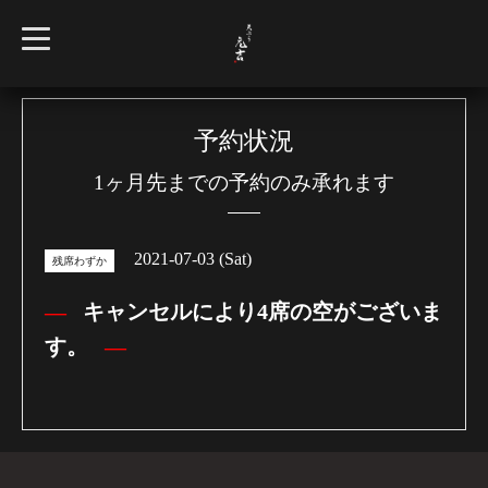
t
o
g
g
l
e
n
予約状況
a
v
1ヶ月先までの予約のみ承れます
i
g
a
t
i
2021-07-03 (Sat)
o
残席わずか
n
キャンセルにより4席の空がございま
す。