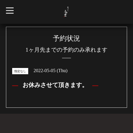
t
o
g
g
l
e
n
予約状況
a
v
1ヶ月先までの予約のみ承れます
i
g
a
t
i
2022-05-05 (Thu)
o
指定なし
n
お休みさせて頂きます。