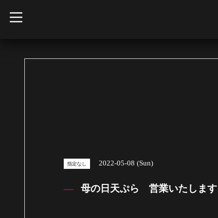
t
o
g
g
l
e
n
a
v
i
g
a
t
i
o
n
2022-05-08 (Sun)
指定なし
母の日天ぷら 営業いたしま