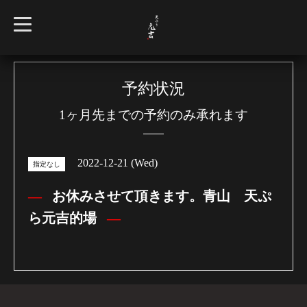
t
o
g
g
l
e
n
予約状況
a
v
1ヶ月先までの予約のみ承れます
i
g
a
t
i
2022-12-21 (Wed)
o
指定なし
n
お休みさせて頂きます。青山 天ぷ
ら元吉的場