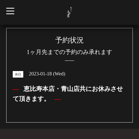
t
o
g
g
l
e
n
予約状況
a
v
1ヶ月先までの予約のみ承れます
i
g
a
t
i
2023-01-18 (Wed)
o
休日
n
恵比寿本店・青山店共にお休みさせ
て頂きます。