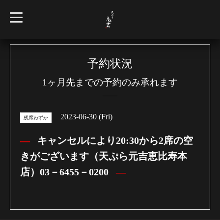
t
o
g
g
l
e
n
予約状況
a
v
1ヶ月先までの予約のみ承れます
i
g
a
t
i
2023-06-30 (Fri)
o
残席わずか
n
キャンセルにより20:30から2席の空
きがございます（天ぷら元吉恵比寿本
店）03－6455－0200