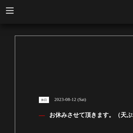
t
o
g
g
l
e
n
a
v
i
g
a
t
i
o
n
2023-08-12 (Sat)
休日
お休みさせて頂きます。（天ぷ