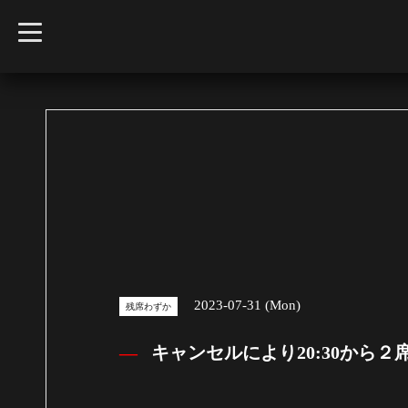
t
o
g
g
l
e
n
a
v
i
g
a
t
i
o
n
2023-07-31 (Mon)
残席わずか
キャンセルにより20:30から２席