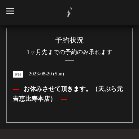
t
o
g
g
l
e
n
予約状況
a
v
1ヶ月先までの予約のみ承れます
i
g
a
t
i
2023-08-20 (Sun)
o
休日
n
お休みさせて頂きます。（天ぷら元
吉恵比寿本店）