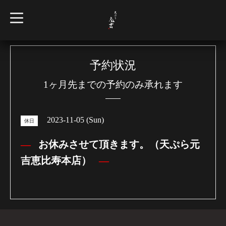
t
o
g
g
l
e
n
予約状況
a
v
1ヶ月先までの予約のみ承れます
i
g
a
t
i
2023-11-05 (Sun)
o
休日
n
お休みさせて頂きます。（天ぷら元
吉恵比寿本店）