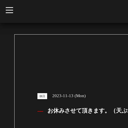
t
o
g
g
l
e
n
a
v
i
g
a
t
i
o
n
2023-11-13 (Mon)
休日
お休みさせて頂きます。（天ぷ