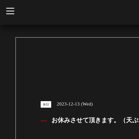
t
o
g
g
l
e
n
a
v
i
g
a
t
i
o
n
2023-12-13 (Wed)
休日
お休みさせて頂きます。（天ぷ