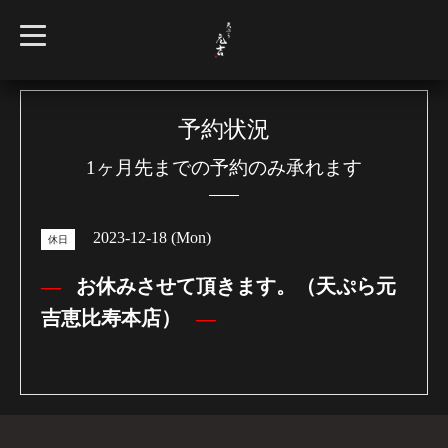
t
o
g
g
l
e
n
予約状況
a
v
1ヶ月先までの予約のみ承れます
i
g
a
t
i
2023-12-18 (Mon)
o
休日
n
お休みさせて頂きます。（天ぷら元
吉恵比寿本店）